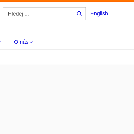
English
Hledej
...
O nás