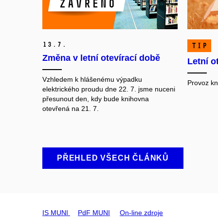
13.
7.
TIP
Změna v letní otevírací době
Letní o
Vzhledem k hlášenému výpadku
Provoz kn
elektrického proudu dne 22. 7. jsme nuceni
přesunout den, kdy bude knihovna
otevřená na 21. 7.
PŘEHLED VŠECH ČLÁNKŮ
IS MUNI
PdF MUNI
On-line zdroje