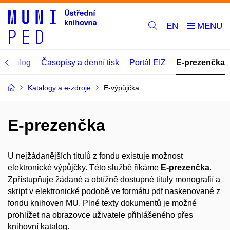
EN
í katalog
Časopisy a denní tisk
Portál EIZ
E-prezenčka
Katalogy a e-zdroje
E-výpůjčka
E-prezenčka
U nejžádanějších titulů z fondu existuje možnost
elektronické výpůjčky. Této službě říkáme
E-prezenčka
.
Zpřístupňuje žádané a obtížně dostupné tituly monografií a
skript v elektronické podobě ve formátu pdf naskenované z
fondu knihoven MU. Plné texty dokumentů je možné
prohlížet na obrazovce uživatele přihlášeného přes
knihovní katalog.