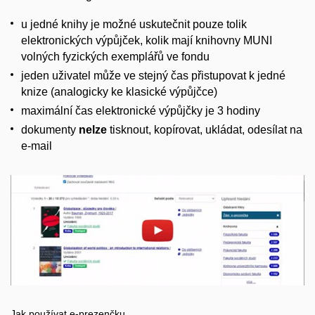
u jedné knihy je možné uskutečnit pouze tolik
elektronických výpůjček, kolik mají knihovny MUNI
volných fyzických exemplářů ve fondu
jeden uživatel může ve stejný čas přistupovat k jedné
knize (analogicky ke klasické výpůjčce)
maximální čas elektronické výpůjčky je 3 hodiny
dokumenty
nelze
tisknout, kopírovat, ukládat, odesílat na
e-mail
Povolit cookies a přehrát
Otevřít na youtube.com
Jak používat e-prezenčku