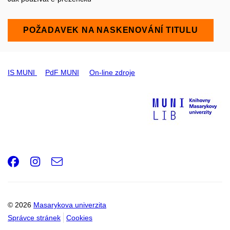
POŽADAVEK NA NASKENOVÁNÍ TITULU
IS MUNI
PdF MUNI
On-line zdroje
Facebook
Instagram
e-
Email
mail
© 2026
Masarykova univerzita
Správce stránek
Cookies