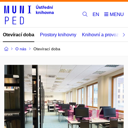
EN
Otevírací doba
Prostory knihovny
Knihovní a provozní řá
O nás
Otevírací doba