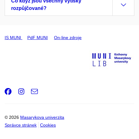
Co když jsou všechny výtisky
rozpůjčované?
IS MUNI
PdF MUNI
On-line zdroje
Facebook
Instagram
e-
Email
mail
© 2026
Masarykova univerzita
Správce stránek
Cookies